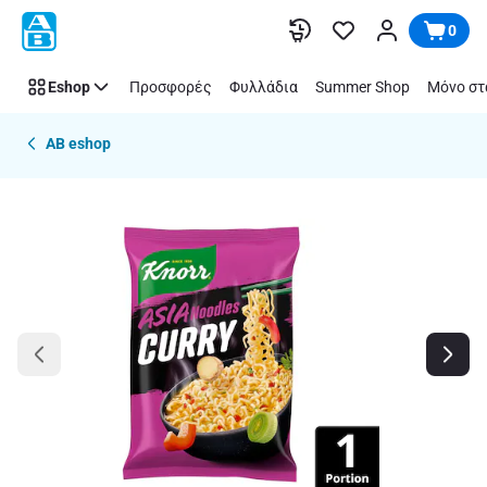
Παράλειψη
0
Eshop
Προσφορές
Φυλλάδια
Summer Shop
Μόνο στ
AB eshop