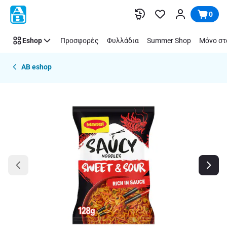
Παράλειψη
0
Eshop
Προσφορές
Φυλλάδια
Summer Shop
Μόνο στ
AB eshop