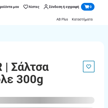
προϊόντα μου
Λίστες
Σύνδεση ή εγγραφή
0
AB Plus
Καταστήματα
 | Σάλτσα
λε 300g