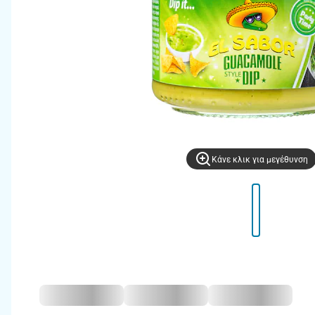
Kάνε κλικ για μεγέθυνση