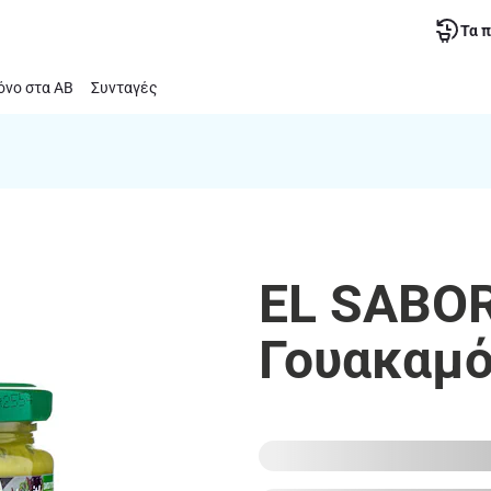
Τα 
νο στα ΑΒ
Συνταγές
EL SABOR
Γουακαμό