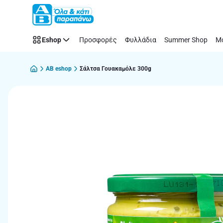
Παράλειψη
Eshop
Προσφορές
Φυλλάδια
Summer Shop
Μό
AB eshop
Σάλτσα Γουακαμόλε 300g