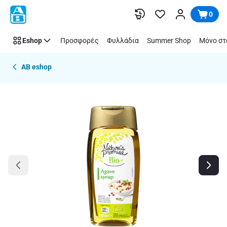
Παράλειψη
0
Eshop
Προσφορές
Φυλλάδια
Summer Shop
Μόνο στ
AB eshop