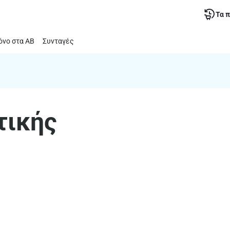
Τα 
νο στα ΑΒ
Συνταγές
τικής