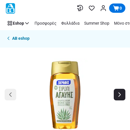
Παράλειψη
0
Eshop
Προσφορές
Φυλλάδια
Summer Shop
Μόνο στ
AB eshop