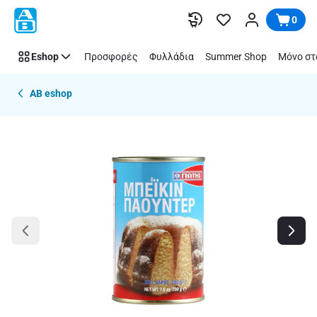
Παράλειψη
0
Eshop
Προσφορές
Φυλλάδια
Summer Shop
Μόνο στ
AB eshop