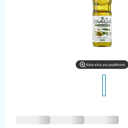
Kάνε κλικ για μεγέθυνση