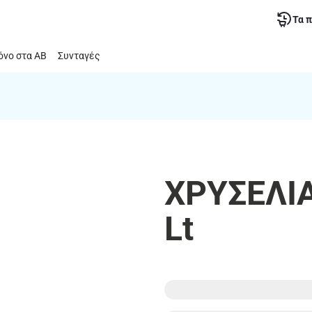
Τα 
νο στα ΑΒ
Συνταγές
ΧΡΥΣΕΛΙΑ
Lt