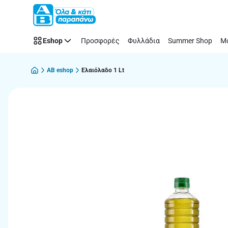
Παράλειψη
Eshop
Προσφορές
Φυλλάδια
Summer Shop
Μό
AB eshop
Ελαιόλαδο 1 Lt