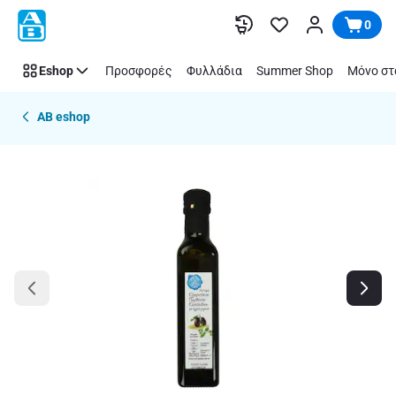
Παράλειψη
0
Eshop
Προσφορές
Φυλλάδια
Summer Shop
Μόνο στ
AB eshop