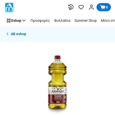
Παράλειψη
0
Eshop
Προσφορές
Φυλλάδια
Summer Shop
Μόνο στ
AB eshop