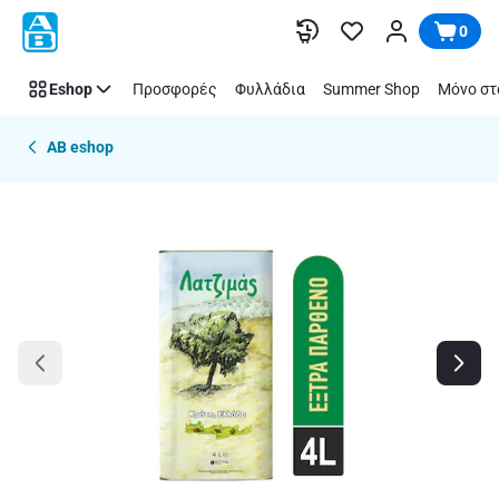
Παράλειψη
0
Eshop
Προσφορές
Φυλλάδια
Summer Shop
Μόνο στ
AB eshop