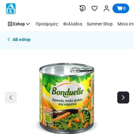
Παράλειψη
0
Eshop
Προσφορές
Φυλλάδια
Summer Shop
Μόνο στ
AB eshop