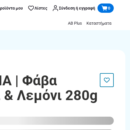
προϊόντα μου
Λίστες
Σύνδεση ή εγγραφή
0
AB Plus
Καταστήματα
Α | Φάβα
 & Λεμόνι 280g