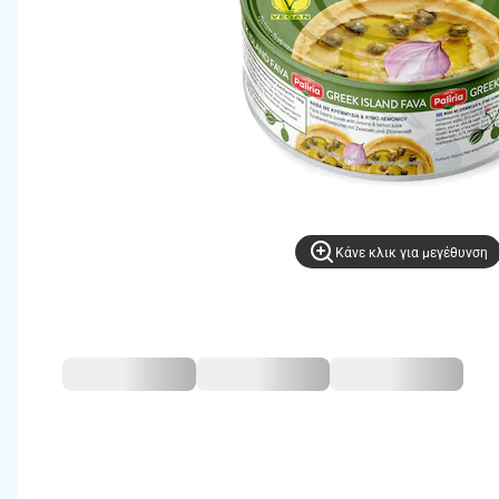
Kάνε κλικ για μεγέθυνση