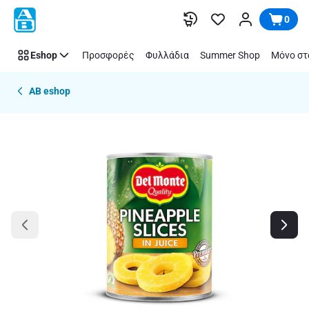
Παράλειψη
0
Eshop
Προσφορές
Φυλλάδια
Summer Shop
Μόνο στ
AB eshop