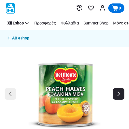
Παράλειψη
0
Eshop
Προσφορές
Φυλλάδια
Summer Shop
Μόνο στ
AB eshop