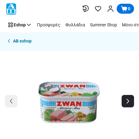
Παράλειψη
0
Eshop
Προσφορές
Φυλλάδια
Summer Shop
Μόνο στ
AB eshop