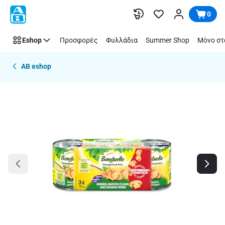
Παράλειψη
0
Eshop
Προσφορές
Φυλλάδια
Summer Shop
Μόνο στ
AB eshop