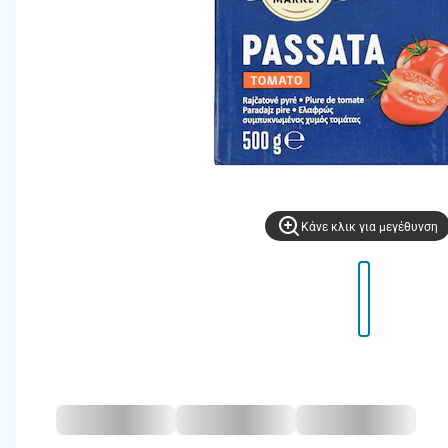
Kάνε κλικ για μεγέθυνση