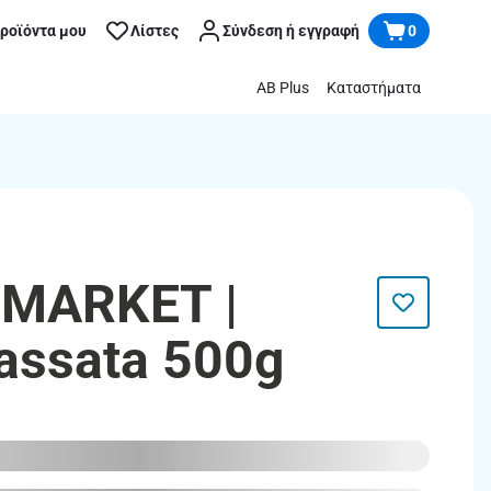
προϊόντα μου
Λίστες
Σύνδεση ή εγγραφή
0
AB Plus
Καταστήματα
 MARKET |
assata 500g