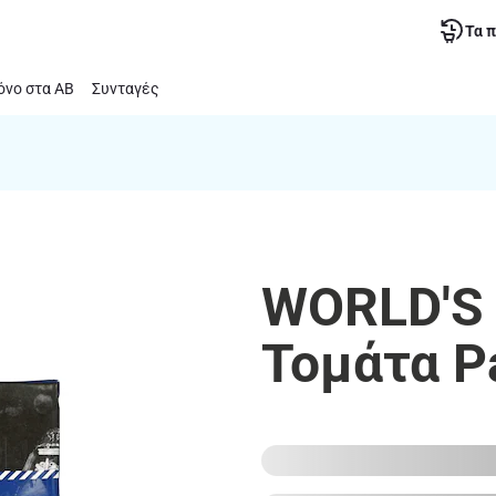
Τα 
νο στα ΑΒ
Συνταγές
WORLD'S
Τομάτα P