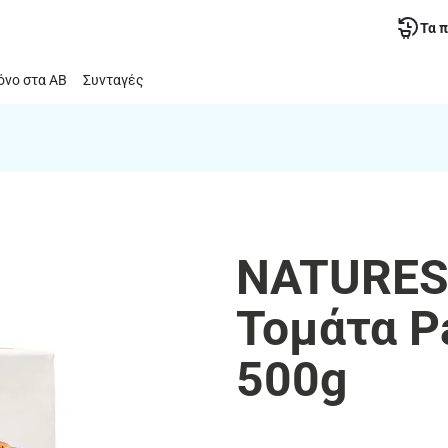
Τα 
νο στα ΑΒ
Συνταγές
NATURES 
Τομάτα P
500g