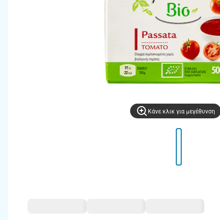
Kάνε κλικ για μεγέθυνση