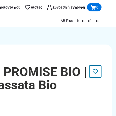
προϊόντα μου
Λίστες
Σύνδεση ή εγγραφή
0
AB Plus
Καταστήματα
PROMISE BIO |
assata Bio