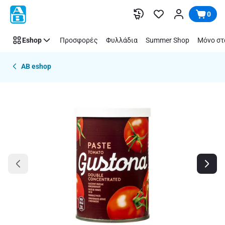
Παράλειψη
0
Eshop
Προσφορές
Φυλλάδια
Summer Shop
Μόνο στ
AB eshop