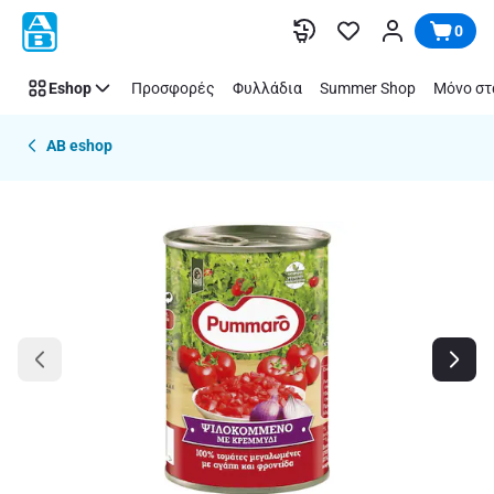
Παράλειψη
0
Eshop
Προσφορές
Φυλλάδια
Summer Shop
Μόνο στ
AB eshop