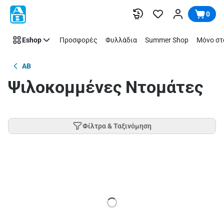
Παράλειψη
0
Eshop
Προσφορές
Φυλλάδια
Summer Shop
Μόνο στ
AB
Ψιλοκομμένες Ντομάτες
Φίλτρα & Ταξινόμηση