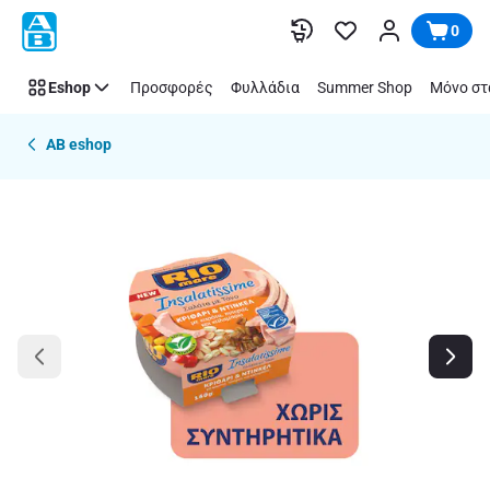
Παράλειψη
0
Eshop
Προσφορές
Φυλλάδια
Summer Shop
Μόνο στ
AB eshop