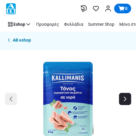
Παράλειψη
0
Eshop
Προσφορές
Φυλλάδια
Summer Shop
Μόνο στ
AB eshop