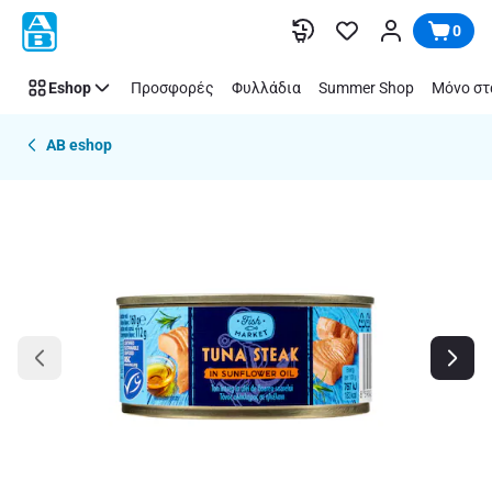
Παράλειψη
0
Eshop
Προσφορές
Φυλλάδια
Summer Shop
Μόνο στ
AB eshop