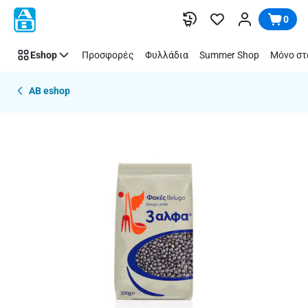
Παράλειψη
0
Eshop
Προσφορές
Φυλλάδια
Summer Shop
Μόνο στ
AB eshop