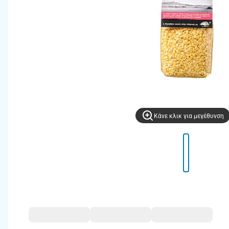
Kάνε κλικ για μεγέθυνση