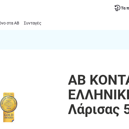
Τα 
νο στα ΑΒ
Συνταγές
ΑΒ ΚΟΝΤ
ΕΛΛΗΝΙΚΗ
Λάρισας 