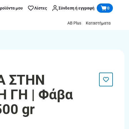
προϊόντα μου
Λίστες
Σύνδεση ή εγγραφή
0
AB Plus
Καταστήματα
Α ΣΤΗΝ
 ΓΗ | Φάβα
500 gr