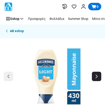
Παράλειψη
0
Eshop
Προσφορές
Φυλλάδια
Summer Shop
Μόνο στ
AB eshop