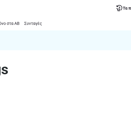
Τα 
νο στα ΑΒ
Συνταγές
gs