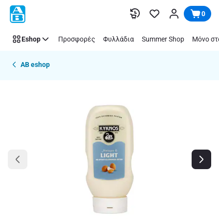
Παράλειψη
0
Eshop
Προσφορές
Φυλλάδια
Summer Shop
Μόνο στ
AB eshop