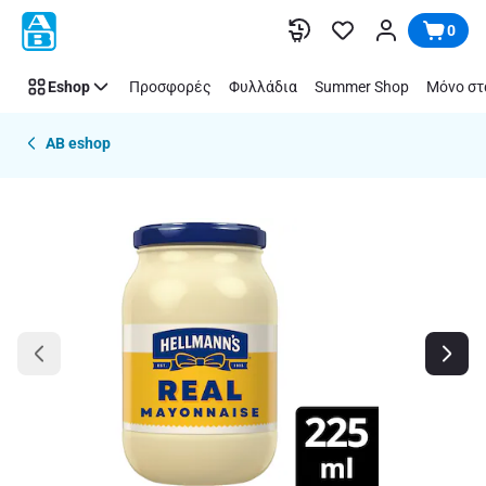
Παράλειψη
0
Eshop
Προσφορές
Φυλλάδια
Summer Shop
Μόνο στ
AB eshop