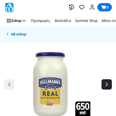
Παράλειψη
0
Eshop
Προσφορές
Φυλλάδια
Summer Shop
Μόνο στ
AB eshop