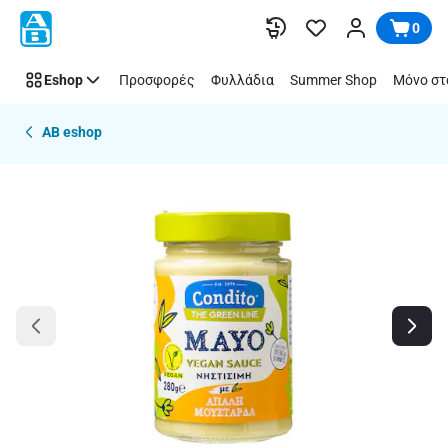
Παράλειψη
0
Eshop
Προσφορές
Φυλλάδια
Summer Shop
Μόνο στ
AB eshop