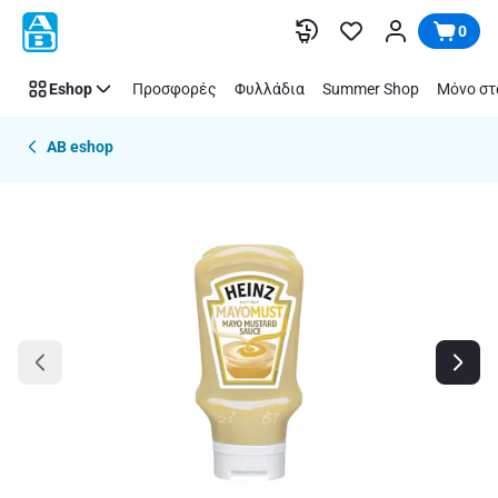
Παράλειψη
0
Eshop
Προσφορές
Φυλλάδια
Summer Shop
Μόνο στ
AB eshop