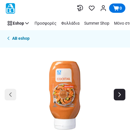
Παράλειψη
0
Eshop
Προσφορές
Φυλλάδια
Summer Shop
Μόνο στ
AB eshop