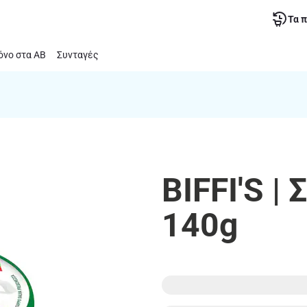
Τα 
νο στα ΑΒ
Συνταγές
BIFFI'S |
140g