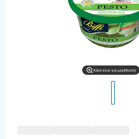
Kάνε κλικ για μεγέθυνση