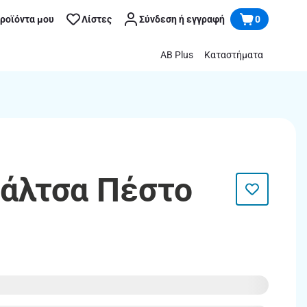
προϊόντα μου
Λίστες
Σύνδεση ή εγγραφή
0
AB Plus
Καταστήματα
 Σάλτσα Πέστο