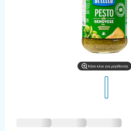
Kάνε κλικ για μεγέθυνση