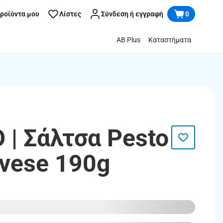
προϊόντα μου
Λίστες
Σύνδεση ή εγγραφή
0
AB Plus
Καταστήματα
 | Σάλτσα Pesto
ovese 190g