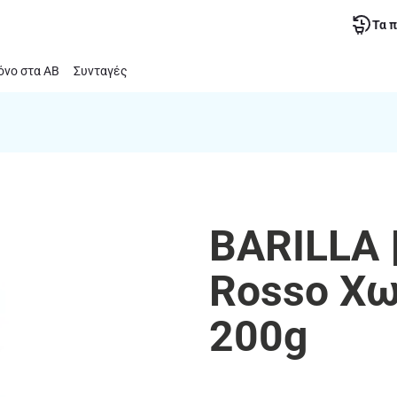
Τα 
νο στα ΑΒ
Συνταγές
BARILLA 
Rosso Χω
200g