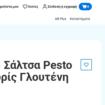
προϊόντα μου
Λίστες
Σύνδεση ή εγγραφή
0
AB Plus
Καταστήματα
| Σάλτσα Pesto
ρίς Γλουτένη