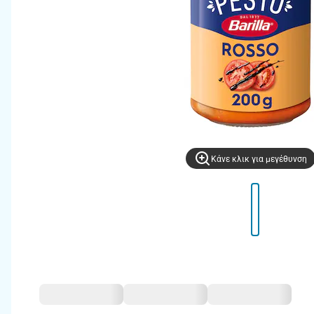
Kάνε κλικ για μεγέθυνση