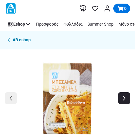
Παράλειψη
0
Eshop
Προσφορές
Φυλλάδια
Summer Shop
Μόνο στ
AB eshop