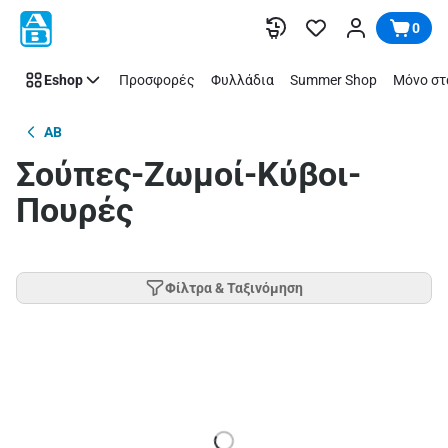
Παράλειψη
0
Eshop
Προσφορές
Φυλλάδια
Summer Shop
Μόνο στ
AB
Σούπες-Ζωμοί-Κύβοι-
Πουρές
Φίλτρα & Ταξινόμηση