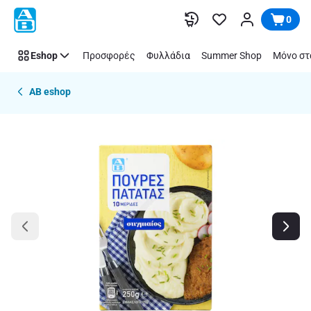
Παράλειψη
0
Eshop
Προσφορές
Φυλλάδια
Summer Shop
Μόνο στ
AB eshop