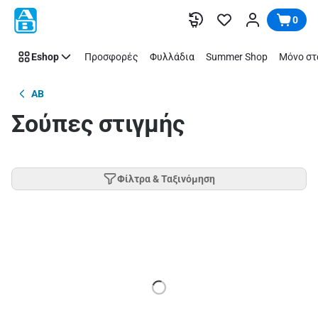
Παράλειψη
0
Eshop
Προσφορές
Φυλλάδια
Summer Shop
Μόνο στ
AB
Σούπες στιγμής
Φίλτρα & Ταξινόμηση