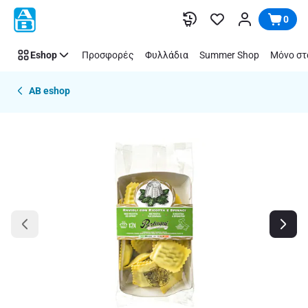
Παράλειψη
0
Eshop
Προσφορές
Φυλλάδια
Summer Shop
Μόνο στ
AB eshop