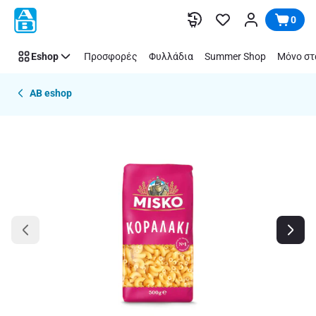
Παράλειψη
0
Eshop
Προσφορές
Φυλλάδια
Summer Shop
Μόνο στ
AB eshop