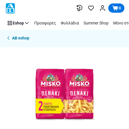
Παράλειψη
0
Eshop
Προσφορές
Φυλλάδια
Summer Shop
Μόνο στ
AB eshop