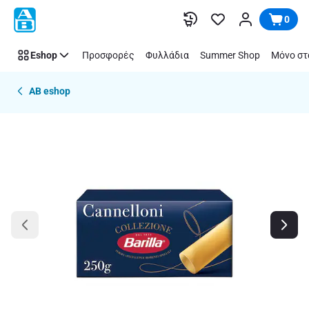
Παράλειψη
0
Eshop
Προσφορές
Φυλλάδια
Summer Shop
Μόνο στ
AB eshop