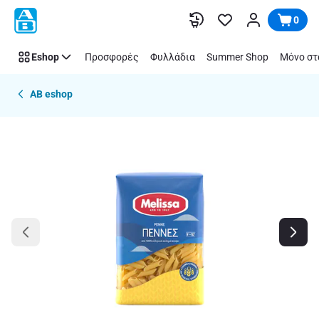
Παράλειψη
0
Eshop
Προσφορές
Φυλλάδια
Summer Shop
Μόνο στ
AB eshop