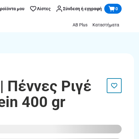
προϊόντα μου
Λίστες
Σύνδεση ή εγγραφή
0
AB Plus
Καταστήματα
| Πέννες Ριγέ
ein 400 gr