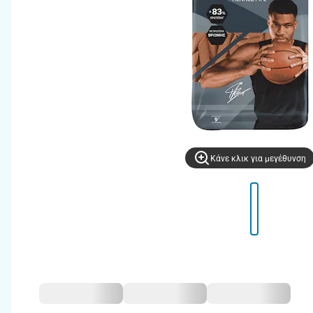
Kάνε κλικ για μεγέθυνση