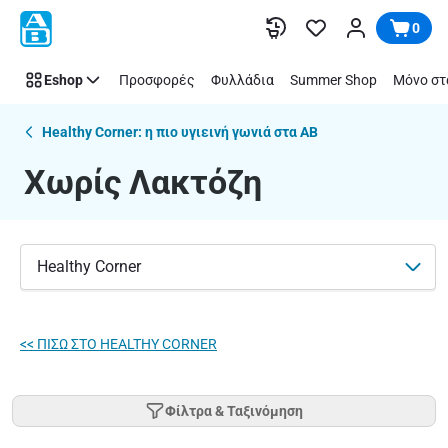
Προϊόντα
Παράλειψη
0
Χωρίς
Λακτόζη
Eshop
Προσφορές
Φυλλάδια
Summer Shop
Μόνο στ
|
ΑΒ
Βασιλόπουλος
Healthy Corner: η πιο υγιεινή γωνιά στα ΑΒ
Χωρίς Λακτόζη
Healthy Corner
<< ΠΙΣΩ ΣΤO HEALTHY CORNER
Φίλτρα & Ταξινόμηση