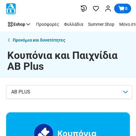
Κουπόνια
Παράλειψη
0
και
Παιχνίδια
Eshop
Προσφορές
Φυλλάδια
Summer Shop
Μόνο στ
ΑΒ
Plus
Προνόμια και δυνατότητες
Κουπόνια και Παιχνίδια
ΑΒ Plus
AB PLUS